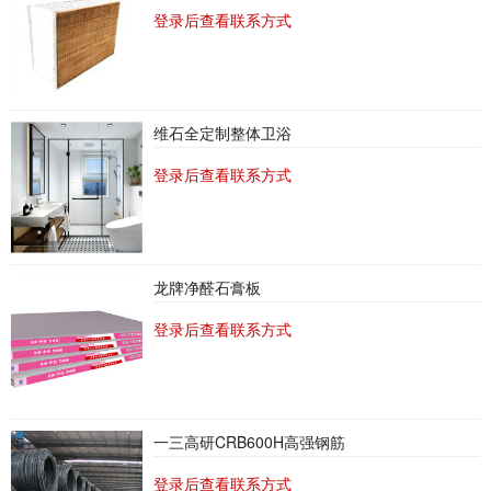
登录后查看联系方式
维石全定制整体卫浴
登录后查看联系方式
龙牌净醛石膏板
登录后查看联系方式
一三高研CRB600H高强钢筋
登录后查看联系方式