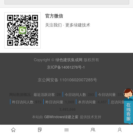
官方微信
关注我们 · 更多绿建技术
Copyright ©
绿色建筑集成网
版权所有
京ICP备14061276号-1
京公网安备 11010602007285号
网站数据概况 -
最近活跃访客
29
今日访问人数
293
今日访问量
374
昨日访问人数
973
昨日访问量
1,069
本月访问量
4,457
总访问量
3,493,666
本站由
GBWindows绿建之窗
提供技术支持