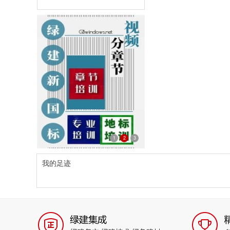
1
2
3
202012132246587252
我的足迹