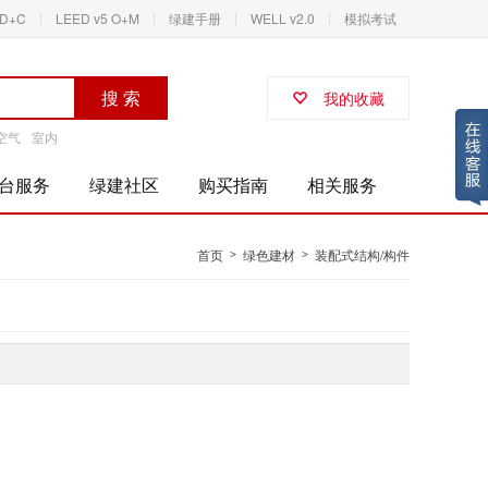
ID+C
LEED v5 O+M
绿建手册
WELL v2.0
模拟考试
搜 索
我的收藏
空气
室内
台服务
绿建社区
购买指南
相关服务
首页
绿色建材
装配式结构/构件
>
>