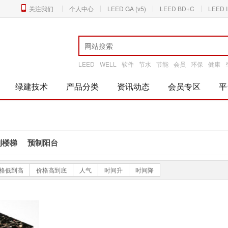
关注我们
个人中心
LEED GA (v5)
LEED BD+C
LEED 
LEED
WELL
软件
节水
节能
会员
环保
健康
绿建技术
产品分类
资讯动态
会员专区
平
制楼梯
预制阳台
格低到高
价格高到底
人气
时间升
时间降