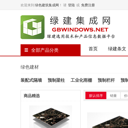
欢迎来到
绿色建筑集成网
！
请
登陆
或
免费注册
首页
绿建条文
全部产品分类
绿色建材
装配式隔墙
预制梁柱
工业化雨棚
预制栏杆
预
商品精选
默认排序
销量
价