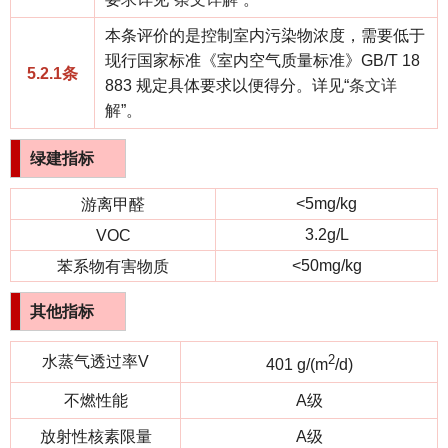
本条评价的是控制室内污染物浓度，需要低于
现行国家标准《室内空气质量标准》GB/T 18
5.2.1条
883 规定具体要求以便得分。详见“
条文详
解
”。
绿建
指标
<5mg/kg
游离甲醛
3.2g/L
VOC
<50mg/kg
苯系物有害物质
其他指标
2
水蒸气透过率V
401 g/(m
/d)
不燃性能
A级
放射性核素限量
A级