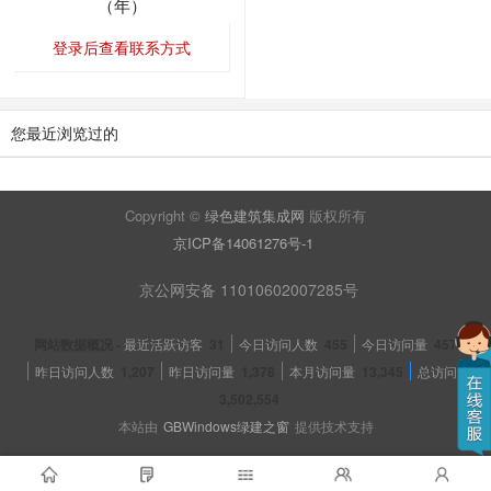
（年）
登录后查看联系方式
您最近浏览过的
Copyright ©
绿色建筑集成网
版权所有
京ICP备14061276号-1
京公网安备 11010602007285号
网站数据概况 -
最近活跃访客
31
今日访问人数
455
今日访问量
457
昨日访问人数
1,207
昨日访问量
1,378
本月访问量
13,345
总访问量
3,502,554
本站由
GBWindows绿建之窗
提供技术支持