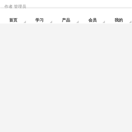
作者
管理员
阅读
10528
首页
学习
产品
会员
我的
上一篇：
关于举办美国绿建LEED AP O+M（运营维护）证书培训的
通知
下一篇：
5个项目说清夏热冬冷地区公建的被动式设计
相关推荐
LEED AP O+M 考试知识点记忆卡片
【LEED】了解一下什么是LEED认证？
LEED GA/AP证书培训 | 【北京】3月30—31日
即将开课