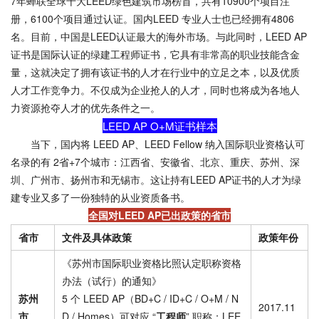
7年蝉联全球十大LEED绿色建筑市场榜首，共有10900个项目注
册，6100个项目通过认证。国内LEED 专业人士也已经拥有4806
名。目前，中国是LEED认证最大的海外市场。与此同时，LEED AP
证书是国际认证的绿建工程师证书，它具有非常高的职业技能含金
量，这就决定了拥有该证书的人才在行业中的立足之本，以及优质
人才工作竞争力。不仅成为企业抢人的人才，同时也将成为各地人
力资源抢夺人才的优先条件之一。
LEED AP O+M证书样本
当下，国内将 LEED AP、LEED Fellow 纳入国际职业资格认可
名录的有 2省+7个城市：江西省、安徽省、北京、重庆、苏州、深
圳、广州市、扬州市和无锡市。这让持有LEED AP证书的人才为绿
建专业又多了一份独特的从业资质备书。
全国对LEED AP已出政策的省市
省市
文件及具体政策
政策年份
《苏州市国际职业资格比照认定职称资格
办法（试行）的通知》
苏州
5 个 LEED AP（BD+C / ID+C / O+M / N
2017.11
市
D / Homes）可对应 “
工程师
” 职称；LEE