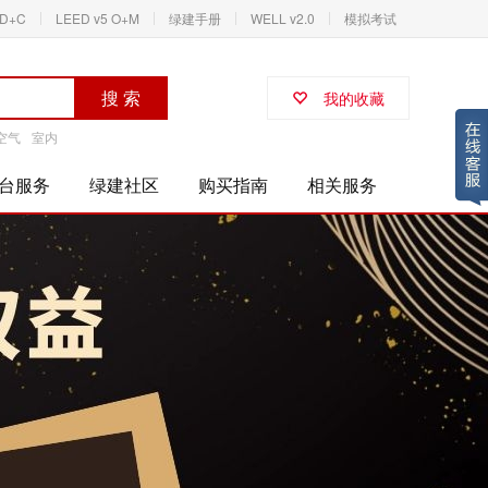
ID+C
LEED v5 O+M
绿建手册
WELL v2.0
模拟考试
搜 索
我的收藏
空气
室内
台服务
绿建社区
购买指南
相关服务