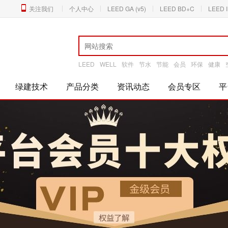
关注我们
个人中心
LEED GA (v5)
LEED BD+C
LEED 
LEED
WELL
软件
节水
节能
会员
环保
健康
绿建技术
产品分类
资讯动态
会员专区
平