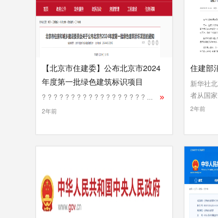
【北京市住建委】公布北京市2024
住建部
年度第一批绿色建筑标识项目
新华社北
者从国家开
? ? ? ? ? ? ? ? ? ? ? ? ? ? ? ? ? ? ...
»
»
2年前
2年前