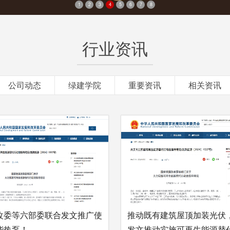
1
2
3
4
5
6
7
8
行业资讯
公司动态
绿建学院
重要资讯
相关资讯
改委等六部委联合发文推广使
推动既有建筑屋顶加装光伏
能热泵！
发文推动实施可再生能源替