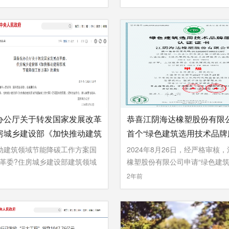
办公厅关于转发国家发展改革
恭喜江阴海达橡塑股份有限
房城乡建设部《加快推动建筑
首个“绿色建筑选用技术品牌
能降碳工作方案》的通知
证”证书
动建筑领域节能降碳工作方案国
2024年8月26日，经严格审核
革委?住房城乡建设部建筑领域
橡塑股份有限公司申请“绿色建筑 .
2年前