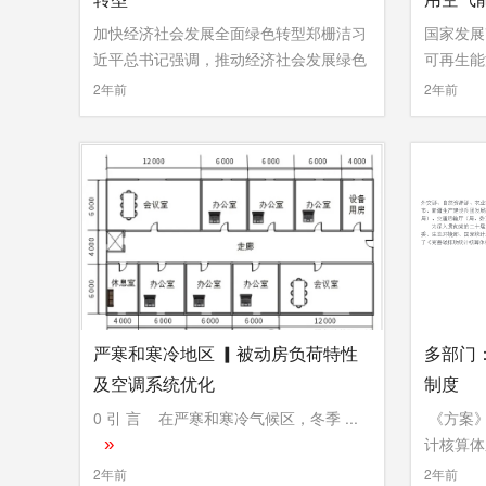
加快经济社会发展全面绿色转型郑栅洁习
国家发展
近平总书记强调，推动经济社会发展绿色
可再生能源
...
»
»
2年前
2年前
严寒和寒冷地区 ▎被动房负荷特性
多部门
及空调系统优化
制度
0 引 言 在严寒和寒冷气候区，冬季 ...
《方案》
计核算体系
»
2年前
2年前