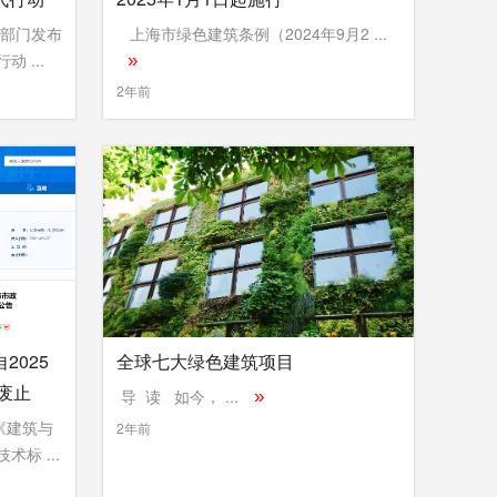
六部门发布
上海市绿色建筑条例（2024年9月2 ...
 ...
»
2年前
2025
全球七大绿色建筑项目
废止
导 读 如今， ...
»
《建筑与
2年前
标 ...