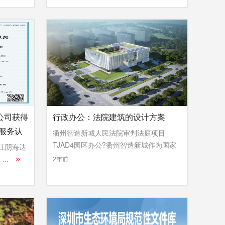
公司获得
行政办公：法院建筑的设计方案
服务认
衢州智造新城人民法院审判法庭项目
TJAD4园区办公?衢州智造新城作为国家
，江阴海达
...
»
..
»
2年前