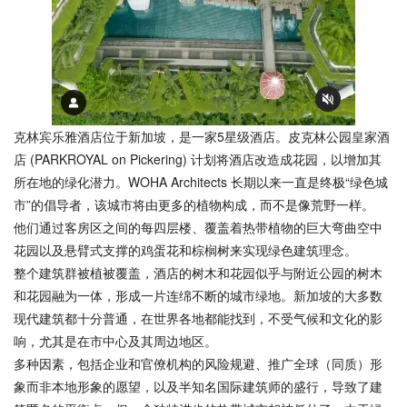
克林宾乐雅酒店位于新加坡，是一家5星级酒店。皮克林公园皇家酒
店 (PARKROYAL on Pickering) 计划将酒店改造成花园，以增加其
所在地的绿化潜力。WOHA Architects 长期以来一直是终极“绿色城
市”的倡导者，该城市将由更多的植物构成，而不是像荒野一样。
他们通过客房区之间的每四层楼、覆盖着热带植物的巨大弯曲空中
花园以及悬臂式支撑的鸡蛋花和棕榈树来实现绿色建筑理念。
整个建筑群被植被覆盖，酒店的树木和花园似乎与附近公园的树木
和花园融为一体，形成一片连绵不断的城市绿地。新加坡的大多数
现代建筑都十分普通，在世界各地都能找到，不受气候和文化的影
响，尤其是在市中心及其周边地区。
多种因素，包括企业和官僚机构的风险规避、推广全球（同质）形
象而非本地形象的愿望，以及半知名国际建筑师的盛行，导致了建