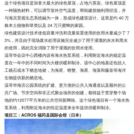
这个绿色项目是加拿大最大的绿色屋顶，占地六英亩。绿色屋顶是
一种隔热材料，可以调节室外空气温度，帮助建筑物利用径流，并
与海滨景观生态系统融为一体，形成绿色建筑设计。这里是约 40 万
株本土植物和草类以及 24 万只蜜蜂的家园。
绿色建筑设计技术使低容量冲洗和流量装置使用的饮用水量减少了 7
3%，并且由于现场废水处理设施完全减少了用于灌溉的灰水和黑水
的使用，因此完全消除了用于灌溉的饮用水使用。
温哥华会议中心西楼内设有海水热泵系统，利用附近海水的稳定温
度在一年中的不同时间为大楼供暖和制冷。该中心的地基还包括人
工礁石或水下栖息地裙，为海星、螃蟹、海星、海藻和
藤壶
等海洋
生物提供新的栖息地。
温哥华海滨公园系统的扩建、更方便的公共入海通道以及额外的公
共广场、节庆空间和非正式聚会场所的创建，都得益于贯穿整个场
地的约12077平方米的公共空间新网络。这个绿色项目有一个海水热
泵系统，利用附近海水的恒定温度来全年提供供暖和制冷。
项目三：
ACROS
福冈县国际会馆（日本）