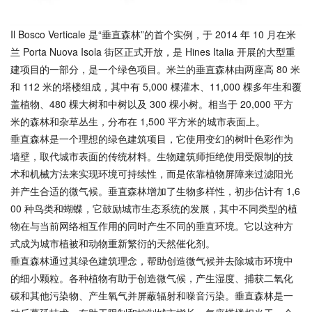
Il Bosco Verticale 是“垂直森林”的首个实例，于 2014 年 10 月在米
兰 Porta Nuova Isola 街区正式开放，是 Hines Italia 开展的大型重
建项目的一部分，是一个绿色项目。米兰的垂直森林由两座高 80 米
和 112 米的塔楼组成，其中有 5,000 棵灌木、11,000 棵多年生和覆
盖植物、480 棵大树和中树以及 300 棵小树。相当于 20,000 平方
米的森林和杂草丛生，分布在 1,500 平方米的城市表面上。
垂直森林是一个理想的绿色建筑项目，它使用变幻的树叶色彩作为
墙壁，取代城市表面的传统材料。生物建筑师拒绝使用受限制的技
术和机械方法来实现环境可持续性，而是依靠植物屏障来过滤阳光
并产生合适的微气候。垂直森林增加了生物多样性，初步估计有 1,6
00 种鸟类和蝴蝶，它鼓励城市生态系统的发展，其中不同类型的植
物在与当前网络相互作用的同时产生不同的垂直环境。它以这种方
式成为城市植被和动物重新繁衍的天然催化剂。
垂直森林通过其绿色建筑理念，帮助创造微气候并去除城市环境中
的细小颗粒。各种植物有助于创造微气候，产生湿度、捕获二氧化
碳和其他污染物、产生氧气并屏蔽辐射和噪音污染。垂直森林是一