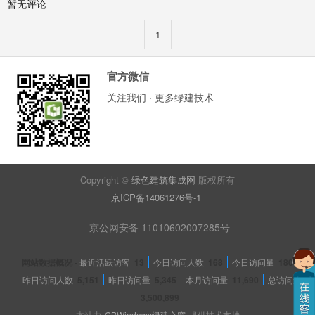
暂无评论
1
官方微信
关注我们 · 更多绿建技术
Copyright ©
绿色建筑集成网
版权所有
京ICP备14061276号-1
京公网安备 11010602007285号
网站数据概况 -
最近活跃访客
13
今日访问人数
168
今日访问量
180
昨日访问人数
5,151
昨日访问量
5,345
本月访问量
11,690
总访问量
3,500,899
本站由
GBWindows绿建之窗
提供技术支持