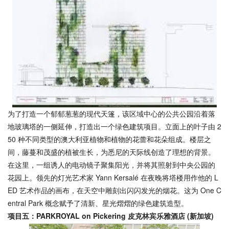
为了打造一个郁郁葱葱的现代天篷，该区域中心的公共公园沿着落
地玻璃塔的一侧延伸，打造出一个绿色建筑项目。立面上的叶子由 2
50 种不同类型的澳大利亚植物和植物的花蕾和花朵组成。楼层之
间，藤蔓和茂盛的植被生长，为悉尼的天际线创造了理想的背景。
在这里，一组诱人的电动镜子聚集阳光，并将其照射到中央公园的
花园上。领先的灯光艺术家 Yann Kersalé 在夜晚将塔楼用作他的 L
ED 艺术作品的画布，在天空中雕刻出闪闪发光的烟花。这为 One C
entral Park 概念赋予了清新、星光熠熠的绿色建筑造型。
项目五：PARKROYAL on Pickering 皮克林宾乐雅酒店 (新加坡)