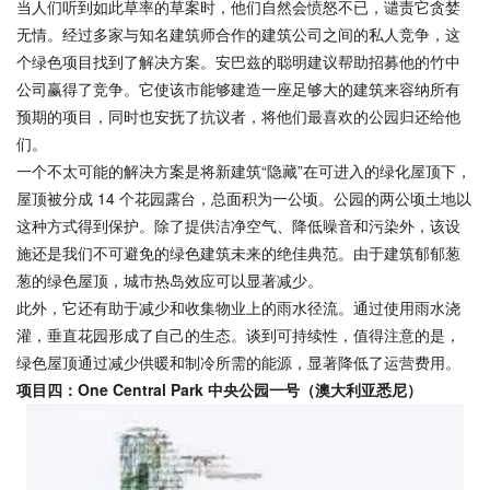
当人们听到如此草率的草案时，他们自然会愤怒不已，谴责它贪婪
无情。经过多家与知名建筑师合作的建筑公司之间的私人竞争，这
个绿色项目找到了解决方案。安巴兹的聪明建议帮助招募他的竹中
公司赢得了竞争。它使该市能够建造一座足够大的建筑来容纳所有
预期的项目，同时也安抚了抗议者，将他们最喜欢的公园归还给他
们。
一个不太可能的解决方案是将新建筑“隐藏”在可进入的绿化屋顶下，
屋顶被分成 14 个花园露台，总面积为一公顷。公园的两公顷土地以
这种方式得到保护。除了提供洁净空气、降低噪音和污染外，该设
施还是我们不可避免的绿色建筑未来的绝佳典范。由于建筑郁郁葱
葱的绿色屋顶，城市热岛效应可以显著减少。
此外，它还有助于减少和收集物业上的雨水径流。通过使用雨水浇
灌，垂直花园形成了自己的生态。谈到可持续性，值得注意的是，
绿色屋顶通过减少供暖和制冷所需的能源，显著降低了运营费用。
项目四：One Central Park 中央公园一号（澳大利亚悉尼）