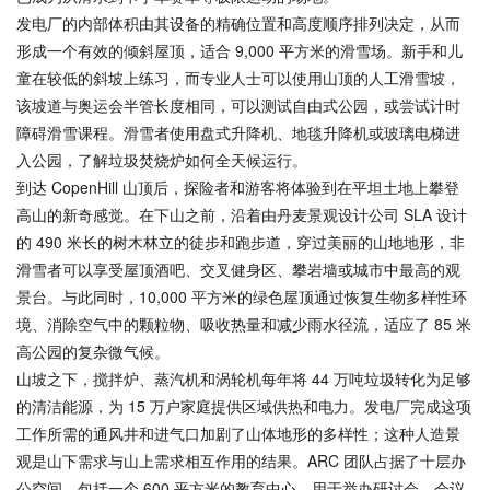
发电厂的内部体积由其设备的精确位置和高度顺序排列决定，从而
形成一个有效的倾斜屋顶，适合 9,000 平方米的滑雪场。新手和儿
童在较低的斜坡上练习，而专业人士可以使用山顶的人工滑雪坡，
该坡道与奥运会半管长度相同，可以测试自由式公园，或尝试计时
障碍滑雪课程。滑雪者使用盘式升降机、地毯升降机或玻璃电梯进
入公园，了解垃圾焚烧炉如何全天候运行。
到达 CopenHill 山顶后，探险者和游客将体验到在平坦土地上攀登
高山的新奇感觉。在下山之前，沿着由丹麦景观设计公司 SLA 设计
的 490 米长的树木林立的徒步和跑步道，穿过美丽的山地地形，非
滑雪者可以享受屋顶酒吧、交叉健身区、攀岩墙或城市中最高的观
景台。与此同时，10,000 平方米的绿色屋顶通过恢复生物多样性环
境、消除空气中的颗粒物、吸收热量和减少雨水径流，适应了 85 米
高公园的复杂微气候。
山坡之下，搅拌炉、蒸汽机和涡轮机每年将 44 万吨垃圾转化为足够
的清洁能源，为 15 万户家庭提供区域供热和电力。发电厂完成这项
工作所需的通风井和进气口加剧了山体地形的多样性；这种人造景
观是山下需求与山上需求相互作用的结果。ARC 团队占据了十层办
公空间，包括一个 600 平方米的教育中心，用于举办研讨会、会议