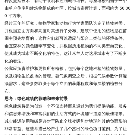
种反蔓延技术，有助于限制和控制城市增长。每座塔楼相当于一个
由单户住宅和建筑物组成的社区，按城市密度计算，面积约为 50,00
0 平方米。
经过三年的研究，植物学家和动物行为学家团队选定了植物种类，
并根据立面方向和高度对其进行了分布。建筑中使用的植物是在苗
圃中预先培育的，这样它们就可以适应与阳台上类似的环境条件。
垂直森林的颜色随季节变化，并根据所用植物的不同类型而变化，
使其成为城市不断变化的特色。这让米兰人对这座城市有了不断变
化的看法。
公寓应负责维护和更换所有植被，包括每个盆地种植的植物数量，
以及植物生长盆地的管理。微气象调查之后，根据气候参数计算灌
溉需求，这些参数取决于每个立面的暴露程度和每层楼的植被分
布。
思考：绿色建筑的影响和未来前景
绿色建筑将是为创造一个不仅支持而且通过为我们提供功能、服务
和信息来增强和丰富我们的生活方式的环境铺平道路的最佳结果。
减少能源使用和碳足迹对于防止全球变暖和对地球的其他负面影响
非常有益。这些举措已经产生了几个杰出的绿色项目范例。为了让