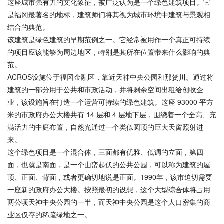
这座城市强有力的文化象征，被广泛认为是一个绿色建筑项目。它
是福冈最著名的地标，建筑师们将其视为城市环境中建筑与景观相
结合的典范。
该建筑是绿色建筑的早期范例之一。它经常被用作一个真正可持续
的项目应该能够为周边地区，特别是其所在位置带来什么影响的典
范。
ACROS设施位于福冈金融区，靠近天神中央公园和那贺川。通过将
建筑的一部分用于公共和市政活动，并将剩余空间出租给创收企
业，该设施旨在打造一个运营可持续的绿色建筑。这座 93000 平方
米的市政府办公大楼共有 14 层和 4 层地下层，围绕着一个全高、充
满活力的中庭布置，自然光通过一个类似圆顶的巨大天窗照射进
来。
这个绿色项目是一个混合体，三面都有优雅、低调的立面，第四
面，也就是南面，是一个山峦起伏的公共公园，可以称为建筑的屋
顶、正面、背面，或者更确切地说是正面。1990年，该市迫切需要
一座新的政府办公大楼。按照最初的设想，这个大型综合体将占用
两公顷天神中央公园的一半，而天神中央公园是这个人口密集的商
业区仅存的稀疏绿地之一。