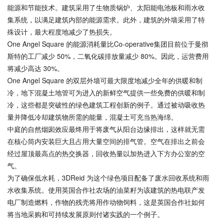
能源和节能技术。建筑采用了
生物质锅炉
、太阳能电池板和雨水收
集系统，以满足建筑内部的能源需求。此外，建筑的外墙采用了特
殊设计，最大程度地减少了热损失。
One Angel Square 的能源消耗量比Co-operative集团目前位于曼彻
斯特的工厂减少 50%，二氧化碳排放量减少 80%。因此，运营费用
将减少高达 30%。
One Angel Square 的双层外墙可最大限度地减少全年的供暖和制
冷，地下混凝土地管可为进入的新鲜空气提供一些免费的供暖和制
冷，这些都是突破性的绿色建筑工程创新的例子。通过被动吸收热
量并降低冷却建筑物所需的能量，混凝土可充当热海绵。
中庭的自然烟囱效应最终用于将废气从阳台边缘排出，这样就无需
在核心筒内安装巨大且占用大量空间的排气管。空气在排出之前会
经过屋顶最高点的热交换器，回收热量以加热进入下方办公室的空
气。
为了确保低水耗，3DReid 为这个绿色项目配备了废水回收系统和雨
水收集系统。使用英国合作社农场的油菜籽为该建筑的热电联产发
电厂制造燃料，作物的残壳将用作动物饲料，这是英国合作社如何
将当地采购和可持续发展原则付诸实践的一个例子。