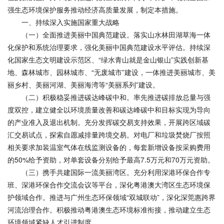
强生态环境保护服务推动经济高质量发展，制定本措施。
一、持续深入实施国家重大战略
（一）全面推进美丽中国典范建设。落实山水林田湖草海一体
化保护和系统治理要求，强化美丽中国典范建设水平评估。持续深
化国家生态文明建设示范区、“绿水青山就是金山银山”实践创新基
地、森林城市、园林城市、“无废城市”建设，一体推进美丽城市、美
丽乡村、美丽河湖、美丽海湾等“美丽系列”建设。
（二）积极稳妥推进碳达峰碳中和。率先推进碳排放总量与强
度双控，建立健全以环境质量改善和碳达峰碳中和目标实现为导向
的产业准入及退出机制。充分发挥碳交易支持效果，开展跨区域碳
汇交易试点，探索自愿减排量跨境交易。对电厂和垃圾焚烧厂按照
相关要求加装温室气体在线监测设备的，每套新增设备按采购费用
的50%给予资助，对单套设备分别给予最高7.5万元和70万元资助。
（三）携手共建国际一流美丽湾区。充分利用深港环保合作专
班、深港环保合作交流会议等平台，深化粤港澳大湾区生态环境保
护领域合作。推进与广州生态环保领域“双城联动”，深化深莞惠跨界
河流治理合作。积极推动粤港澳生态环境标准衔接，推动建立生态
环境领域紧缺人才引进制度。