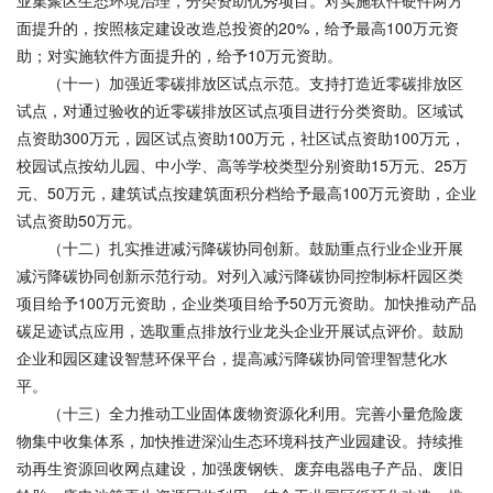
业集聚区生态环境治理，分类资助优秀项目。对实施软件硬件两方
面提升的，按照核定建设改造总投资的20%，给予最高100万元资
助；对实施软件方面提升的，给予10万元资助。
（十一）加强近零碳排放区试点示范。支持打造近零碳排放区
试点，对通过验收的近零碳排放区试点项目进行分类资助。区域试
点资助300万元，园区试点资助100万元，社区试点资助100万元，
校园试点按幼儿园、中小学、高等学校类型分别资助15万元、25万
元、50万元，建筑试点按建筑面积分档给予最高100万元资助，企业
试点资助50万元。
（十二）扎实推进减污降碳协同创新。鼓励重点行业企业开展
减污降碳协同创新示范行动。对列入减污降碳协同控制标杆园区类
项目给予100万元资助，企业类项目给予50万元资助。加快推动产品
碳足迹试点应用，选取重点排放行业龙头企业开展试点评价。鼓励
企业和园区建设智慧环保平台，提高减污降碳协同管理智慧化水
平。
（十三）全力推动工业固体废物资源化利用。完善小量危险废
物集中收集体系，加快推进深汕生态环境科技产业园建设。持续推
动再生资源回收网点建设，加强废钢铁、废弃电器电子产品、废旧