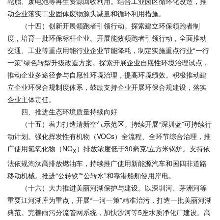
轮胎、废电池等再生资源回收利用。结合工业园区循环化改造，推
动企业落实工业固体废物源头减量和循环利用措施。
（十四）创新开展领跑者引领行动。探索建立环保领跑者制
度，培育一批环保标杆企业。开展能效领跑者引领行动，全面推动
交通、工业等重点用能行业企业节能降耗，制定实施重点行业“一行
一策”绿色转型升级改造方案。探索开展企业自愿性环境治理试点，
推动企业多途径参与自愿性环境治理，提高环境绩效。积极推动建
立企业环保合规制度体系，鼓励支持企业开展环保合规建设，落实
企业主体责任。
四、推进生态环境质量持续向好
（十五）着力打造清新空气示范区。持续开展“深圳蓝”可持续行
动计划。强化挥发性有机物（VOCs）全流程、全环节综合治理，推
广使用氮氧化物（NO
）排放浓度低于30毫克/立方米锅炉。支持依
X
法依规淘汰高排放燃油车，持续推广使用新能源汽车和国四非道路
移动机械。推进“公转铁”“公转水”和靠港船舶使用岸电。
（十六）大力推进美丽河湖保护与建设。以深圳河、茅洲河等
重要江河湖库为重点，开展“一河一策”精准治污，打造一批美丽河湖
典范。完善雨污分流管网系统，加快沙河等5座水质净化厂建设。高