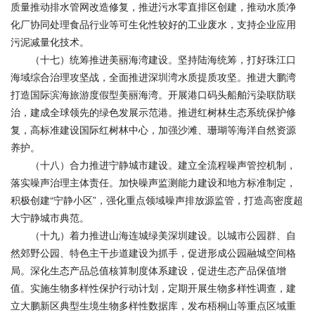
质量推动排水管网改造修复，推进污水零直排区创建，推动水质净
化厂协同处理食品行业等可生化性较好的工业废水，支持企业应用
污泥减量化技术。
（十七）统筹推进美丽海湾建设。坚持陆海统筹，打好珠江口
海域综合治理攻坚战，全面推进深圳湾水质提质攻坚。推进大鹏湾
打造国际滨海旅游度假型美丽海湾。开展港口码头船舶污染联防联
治，建成全球领先的绿色发展示范港。推进红树林生态系统保护修
复，高标准建设国际红树林中心，加强沙滩、珊瑚等海洋自然资源
养护。
（十八）合力推进宁静城市建设。建立全流程噪声管控机制，
落实噪声治理主体责任。加快噪声监测能力建设和地方标准制定，
积极创建“宁静小区”，强化重点领域噪声排放源监管，打造高密度超
大宁静城市典范。
（十九）着力推进山海连城绿美深圳建设。以城市公园群、自
然郊野公园、特色主干步道建设为抓手，促进形成公园融城空间格
局。深化生态产品总值核算制度体系建设，促进生态产品保值增
值。实施生物多样性保护行动计划，定期开展生物多样性调查，建
立大鹏新区典型生境生物多样性数据库，发布梧桐山等重点区域重