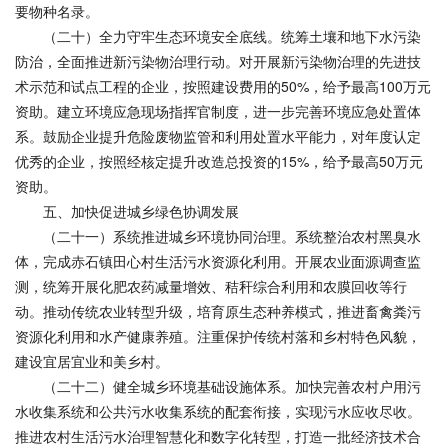
要物种名录。
（二十）全力守牢生态环境安全底线。统筹土壤和地下水污染
防治，全面推进新污染物治理行动。对开展新污染物治理的先进技
术示范和试点工程的企业，按照建设费用的50%，给予最高100万元
资助。建立环境应急现场指挥官制度，进一步完善环境应急处置体
系。鼓励企业提升危险废物监管和利用处置水平能力，对年度认定
优秀的企业，按照经核定提升改造总投资的15%，给予最高50万元
资助。
五、加快促进城乡绿色协调发展
（二十一）系统推进城乡环境协同治理。系统整治农村黑臭水
体，完成赤石镇田心村生活污水资源化利用。开展农业面源调查监
测，统筹开展化肥农药减量增效、秸秆综合利用和农膜回收等行
动。推动传统农业转型升级，培育原生态种养模式，推进畜禽粪污
资源化利用和水产健康养殖。注重保护传统村落和乡村特色风貌，
建设宜居宜业和美乡村。
（二十二）健全城乡环境基础设施体系。加快完善农村户用污
水收集系统和公共污水收集系统的配套衔接，实现污水应收尽收。
推进农村生活污水治理智慧化和数字化转型，打造一批经济技术合