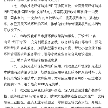
（七）稳步推进环评与排污许可协同审批。全面开展环评与排
污许可审批“两证衔接”改革试点，探索两项行政许可事项“一口受
理、同步审批、一次办结”的审批新模式，提高项目审批、落地效
率。在已开展区域环评的区域，推动做好清单管理类项目的排污许
可核发工作。
（八）继续深化项目审批环保政策咨询服务。开设“线上咨
询”和“线下专区”，充分利用服务热线、政务服务窗口等途径，强化
环评帮扶和咨询服务。加强典型案例宣传力度，帮助小微企业了解
环评管理要求和服务举措，引导小微企业合法合规建设运营。
三、助力实体经济绿色低碳发展
（九）支持先进环保技术推广应用。推动生态环境保护先进技
术赋能污染防治攻坚战，鼓励企业应用绿色低碳环保原辅材料，支
持污染防治前沿技术开发和应用，对示范应用项目可按不超过建设
费用的50%，给予最高1000万元资助。
（十）推动园区绿色低碳循环改造。深入推进清洁生产整体审
核，统筹推进“绿岛”项目建设。以20大先进制造业园区为先导，支持
绿色工业园区、生态工业示范园区、零碳园区等试点示范。开展工