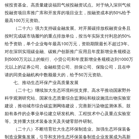
候投资基金。高质量建设福田气候投融资试点。对于纳入深圳气候
投融资项目库推广库和开发库的项目业主，按融资成本的50%给予
最高100万元资助。
（二十六）强力支持碳金融发展。对开展碳排放权融资业务且
按时完成碳市场履约的重点排放单位，按当年实际支付利息的50%
给予资助，单个企业每年最高100万元，资助期限最长不超过3年。
对在深圳实现碳金融、碳账户创新推广应用且年度新增业务规模达
到5000万元以上的银行、小贷公司和年度新增业务规模达到1000万
元以上的证券公司、金融租赁公司、担保公司、保险公司，且在申
请的同类金融机构中数额最大的，给予50万元资助。
七、推动生态环保产业高质量发展
（二十七）继续加大生态环境科技支撑。高水平推动国家野外
科学观测研究站、国家生态质量综合监测站和核设施流出物实验室
建设，推动城市综合碳监测网络建设，完善新污染物监测体系。鼓
励有条件的企事业单位建立研发机构、工程技术中心及重点实验室
等。支持重大技术装备攻关及关键零部件研制。
（二十八）不断培育壮大生态环保制造业。加强生态环保装备
制造业聚集发展，引导和支持生态环保装备制造企业发展成为高新