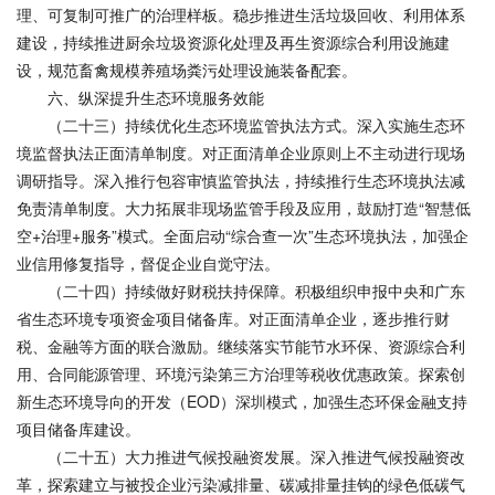
理、可复制可推广的治理样板。稳步推进生活垃圾回收、利用体系
建设，持续推进厨余垃圾资源化处理及再生资源综合利用设施建
设，规范畜禽规模养殖场粪污处理设施装备配套。
六、纵深提升生态环境服务效能
（二十三）持续优化生态环境监管执法方式。深入实施生态环
境监督执法正面清单制度。对正面清单企业原则上不主动进行现场
调研指导。深入推行包容审慎监管执法，持续推行生态环境执法减
免责清单制度。大力拓展非现场监管手段及应用，鼓励打造“智慧低
空+治理+服务”模式。全面启动“综合查一次”生态环境执法，加强企
业信用修复指导，督促企业自觉守法。
（二十四）持续做好财税扶持保障。积极组织申报中央和广东
省生态环境专项资金项目储备库。对正面清单企业，逐步推行财
税、金融等方面的联合激励。继续落实节能节水环保、资源综合利
用、合同能源管理、环境污染第三方治理等税收优惠政策。探索创
新生态环境导向的开发（EOD）深圳模式，加强生态环保金融支持
项目储备库建设。
（二十五）大力推进气候投融资发展。深入推进气候投融资改
革，探索建立与被投企业污染减排量、碳减排量挂钩的绿色低碳气