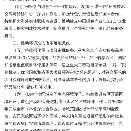
（四）积极参与绿色“一带一路”建设。发挥“一带一路”环境技术
交流与转移中心（深圳）作用，加强绿色供应链创建和国际合作。
持续扩大海外实体联络点建设，推动建立中国绿色产业“走出去”企业
联盟，探索构建技术对接、招商推介、产业落地等一体化转移服务
机制。
二、推动环境准入改革落地见效
（五）持续强化重点项目审批服务。落实落细广东省服务高质
量发展“1+3+N”政策措施，加强产业转移平台、产业转移园区、国家
和省级重点项目环评服务保障。建立重大工程项目清单及“一对一”跟
踪机制，优化国家和省重大项目环评审批“绿色通道”，对符合要求的
项目实施环评即报即受理。对具备基本条件的项目，按规定实行环
评受理材料“容缺后补”机制。
（六）扎实推动区域空间生态环境评价。持续推进各区开展区
域环评，重点推动20大先进制造业园区的区域环评工作，力争2024
年完成全市（不含深汕合作区）陆域范围区域环评成果编制全覆
盖。在已完成区域环评的区域，将未纳入重点项目环境影响审批名
录的建设项目实施清单管理，建设单位无需进行环境影响评价，执
行所在评价单元的管理清单有关规定。