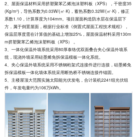
2、屋面保温材料采用挤塑聚苯乙烯泡沫塑料板（XPS），干密度35
(Kg/m³)，导热系数为0.03W/(㎡·K)，蓄热系数0.32W/(㎡·K)，修正
系数1.10，计算厚度为104mm。项目屋面构造防水层在保温层下
方，属于倒置屋面，根据行业标准《倒置式屋面工程技术规程》，
保温层厚度需在计算值的基础上增加25%，屋面保温材料采用130m
m挤塑聚苯乙烯泡沫塑料板（XPS） 。
3、一体化保温外墙系统采用80厚泰络优双面叠合夹心保温外墙系
统，现浇外墙采用硅墨烯免拆保温模板一体化系统。
4、夹心保温外墙系统采用不锈钢桁架式连接件进行连接，硅墨烯免
拆保温模板一体化墙体系统采用断热桥不锈钢连接件锚固。
5、主楼屋顶大范围实施太阳能光伏发电，合计装机2241组光伏组
件，年发电量约为106万kWh。