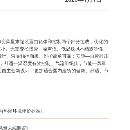
牌变风量末端装置由箱体和控制两个部分组成，优化的
差小、无需变径接管、噪声低、低温送风不结露等性
设计、液晶触控面板、维护简单可靠；安静—自带静压
质优；舒适—温湿度有效控制、气流组织佳；节能—风量
采用自主创新设计，更加适合国内建筑的健康、舒适、节
筑室内热湿环境评价标准》
调变风量末端装置》