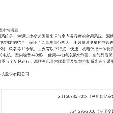
量末端装置
调系统是一种通过改变送风量来调节室内温湿度的空调系统。源
AV控制器的结合，保证了风量测量范围大、小风量时测量控制误
专利、软著等12余项。主要有以下特点：便捷—机电仪控一体化
C电机、室内噪音<40dB ；健康—杜绝冷凝水危害、空气品
、 过渡季节全新风运行；源牌变风量末端装置及智慧控制系统完全
科技股份有限公司
GBT50785-2012《民用建
JG/T295-2010《空