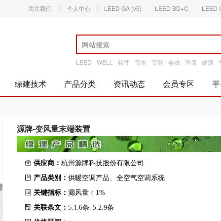
关注我们
个人中心
LEED GA (v5)
LEED BD+C
LEED 
LEED
WELL
软件
节水
节能
会员
环保
健康
绿建技术
产品分类
资讯动态
会员专区
平
源牌-变风量末端装置
供应商：
杭州源牌科技股份有限公司
产品类别：
供暖空调产品、全空气空调系统
关键指标：
漏风量﹤1%
关联条文：
5.1.6条| 5.2.9条