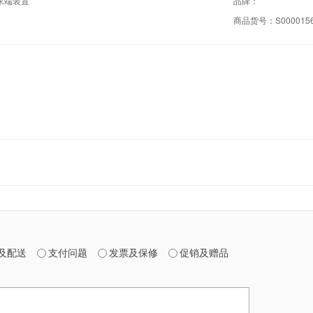
末端装置
品牌：
商品货号：
S000015
及配送
支付问题
发票及保修
促销及赠品