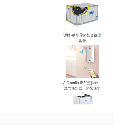
源牌-纳米导热复合蓄冰
盘管
A.O.smith 燃气壁挂炉、
燃气热水器、热泵热水
器
万和冷凝式燃气暖浴两
用炉(12T)