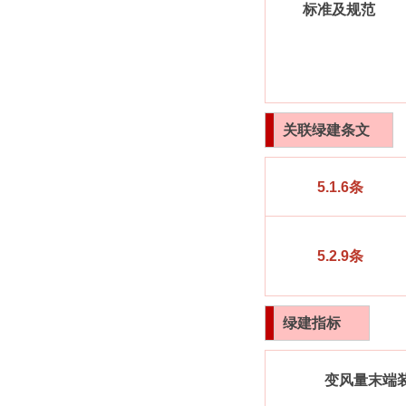
标准及规范
关联绿建条文
5.1.6条
5.2.9条
绿建
指标
变风量末端