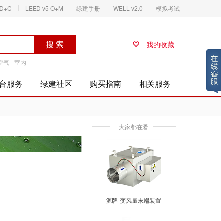
ID+C
LEED v5 O+M
绿建手册
WELL v2.0
模拟考试
搜 索
我的收藏
空气
室内
台服务
绿建社区
购买指南
相关服务
大家都在看
源牌-变风量末端装置