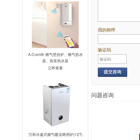
我的称呼
验证码
A.O.smith 燃气壁挂炉、燃气热水
器、热泵热水器
立即查看
提交咨询
问题咨询
万和冷凝式燃气暖浴两用炉(12T)