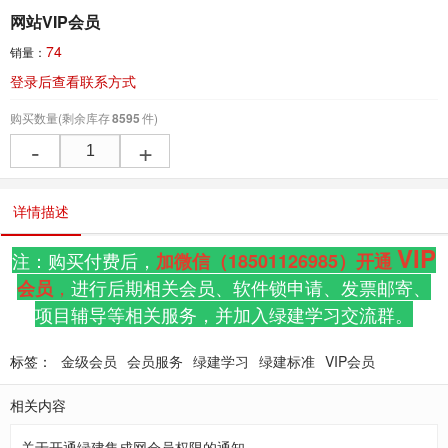
网站VIP会员
74
销量：
登录后查看联系方式
购买数量
(剩余库存
8595
件)
-
+
详情描述
VIP
注：购买付费后，
加微信（18501126985）开通
，
进行后期相关会员、软件锁申请、发票邮寄、
会员
项目辅导等相关服务，并加入绿建学习交流群。
标签：
金级会员
会员服务
绿建学习
绿建标准
VIP会员
相关内容
关于开通绿建集成网会员权限的通知