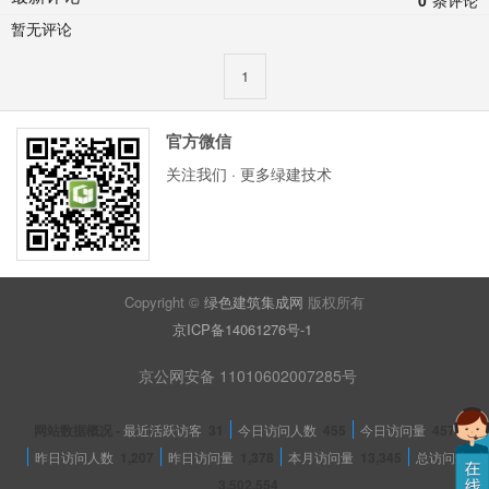
0
条评论
暂无评论
1
官方微信
关注我们 · 更多绿建技术
Copyright ©
绿色建筑集成网
版权所有
京ICP备14061276号-1
京公网安备 11010602007285号
网站数据概况 -
最近活跃访客
31
今日访问人数
455
今日访问量
457
昨日访问人数
1,207
昨日访问量
1,378
本月访问量
13,345
总访问量
3,502,554