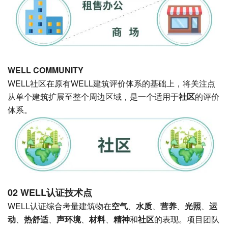
WELL COMMUNITY
WELL社区在原有WELL建筑评价体系的基础上，将关注点
从单个建筑扩展至整个周边区域，是一个适用于
社区
的评价
体系。
02 WELL认证技术点
WELL认证综合考量建筑物在
空气
、
水质
、
营养
、
光照
、
运
动
、
热舒适
、
声环境
、
材料
、
精神
和
社区
的表现。项目团队