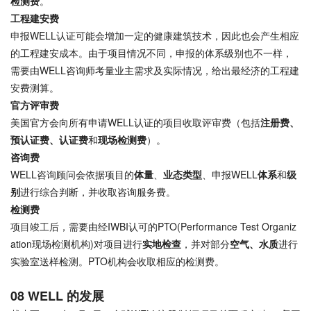
检测费
。
工程建安费
申报WELL认证可能会增加一定的健康建筑技术，因此也会产生相应
的工程建安成本。由于项目情况不同，申报的体系级别也不一样，
需要由WELL咨询师考量业主需求及实际情况，给出最经济的工程建
安费测算。
官方评审费
美国官方会向所有申请WELL认证的项目收取评审费（包括
注册费、
预认证费、认证费
和
现场检测费
）。
咨询费
WELL咨询顾问会依据项目的
体量
、
业态类型
、申报WELL
体系
和
级
别
进行综合判断，并收取咨询服务费。
检测费
项目竣工后，需要由经IWBI认可的PTO(Performance Test Organiz
ation现场检测机构)对项目进行
实地检查
，并对部分
空气、水质
进行
实验室送样检测。PTO机构会收取相应的检测费。
08 WELL 的发展