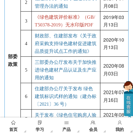
2
月08日
管理办法的通知
2019年03
《绿色建筑评价标准》（GB/
3
月13日
T50378-2019）无水印版PDF
财政部、住建部发布《关于政
2020年10
4
府采购支持绿色建材促进建筑
月13日
品质提升试点工作的通知》
部委
三部委办公厅发布关于加快推
政策
2020年08
5
进绿色建材产品认证及生产应
月03日
用的通知
住建部办公厅关于发布 绿色
2021年07
6
建筑标识式样的通知（建办标
月16日
〔2021〕36 号）
关于发布《绿色住宅购房人验
2021年08
7
房要点》的公告
月26日
首页
学习
产品
会员
我的