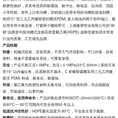
耐磨性能好，并具有优异的耐腐蚀、耐冲击、耐低温、自润滑、流阻
小等性能。管件上注有沟槽，管材接口采用专用的沟槽机现场刮槽，
再用“C" 型三元乙丙橡胶密封圈(EPDM) 套入相连的两个部件端口，最
后用专用卡箍连接，拧紧两个螺栓即可，上海隆塑管业有限公司的“和
财”品牌是中国沟槽式连接高密度聚乙烯(HDPE) 超静音建筑排水管道
行业内质量、工艺领先品牌。
产品性能
快捷：
机械式组装，安装简易，不受天气环境影响，平口对接，拆装
便利，维修不需要破坏系统，可重复使用。
安全：
产品可耐正压1.0MPa，负压> 0 1MPa(23℃,60min );系统可承
受15° 以内偏位角，抗震耐晃不漏水；C 形橡胶爆圈采用三元乙丙橡
胶(E PDM) 制成，耐老化，耐腐蚀。
环保：
聚乙烯为热塑性材料无毒无味，可回收再利用，符合国家政
策，节能减排，以塑代钢。
耐老化，使用寿命长：
产品的氧化诱导时间OIT>20min/(200℃) 管道
在60℃一-60℃范围内可安全使用50 年以上。
低温抗冲击性好：
HDPE脆化温度为-80℃，不会发生管子脆裂。
耐磨性：
管材管件的耐磨性是铸钢管的4倍，管道系统具有更长的使用