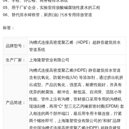
04、学校、办公楼、商务楼排水系统
05、用于厂矿企业，实验室排放酸碱腐蚀性废水的工程
06、替代排水铸铁管，厨房(油) 污水专用排放管道
标签：
沟槽式连接高密度聚乙烯（HDPE）超静音建筑排水
品牌型号：
管道系统
生产厂家：
上海隆塑管业有限公司
沟槽式连接高密度聚乙烯(HDPE) 静音建筑排水管道
含有抗氧化、防紫外线(UV) 等添加剂，通过挤出机挤
出成型。产品抗氧化，强度高，耐磨性能好，并具有
优异的耐腐蚀、耐冲击、耐低温、自润滑、流阻小等
性能。管件上注有沟槽，管材接口采用专用的沟槽机
产品简述：
现场刮槽，再用“C" 型三元乙丙橡胶密封圈(EPDM) 套
入相连的两个部件端口，最后用专用卡箍连接，拧紧
两个螺栓即可，上海隆塑管业有限公司的“和财”品牌
是中国沟槽式连接高密度聚乙烯(HDPE) 超静音建筑