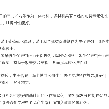
外进口的三元乙丙等作为主体材料，该材料具有卓越的耐臭氧老化
性，且挤出性能好。
体系采用硫磺硫化体系，采用秋兰姆类促进剂作为主促进剂，噻唑
形率较小。
的次磺酰胺类促进剂作为主促进剂，噻唑类和秋兰姆类促进剂作为
易返硫，有助于改善交联结构，从而提高硫化胶性能。
强性橡胶，中美合资上海卡博特公司生产的优质炉黑作补强填充剂
缩率小、尺寸稳定。
橡胶相容性较好的基础汕
150S作增塑剂，并将挥发分控制在
0.1%
使微波硫化过程中避免产生微孔而加入适量的氧化钙。