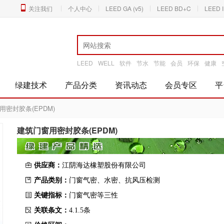
关注我们
个人中心
LEED GA (v5)
LEED BD+C
LEED 
LEED
WELL
软件
节水
节能
会员
环保
健康
绿建技术
产品分类
资讯动态
会员专区
平
用密封胶条(EPDM)
建筑门窗用密封胶条(EPDM)
供应商：
江阴海达橡塑股份有限公司
产品类别：
门窗气密、水密、抗风压检测
关键指标：
门窗气密等三性
关联条文：
4.1.5条