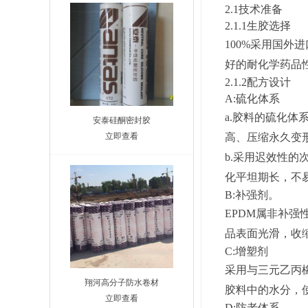
2.1技术准备
2.1
.1生胶选择
100%采用国
好的耐化学药品
2.1.2配方设计
A:硫化体系
a.胶料的硫化
安泰硅酮密封胶
立即查看
高、压缩永久变
b.采用迟效性
化平坦期长，不
B:补强剂。
EPDM属非补
品表面光滑，收
C:增塑剂
采用与三元乙丙
翔河高分子防水卷材
胶料中的水分，
立即查看
D:防老体系