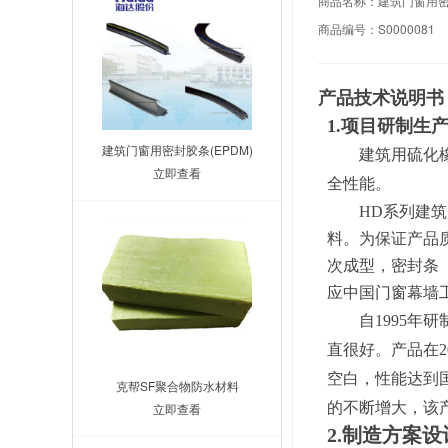
商品名称：建筑门窗用密封
商品编号：S0000081
产品技术说明书
1.项目研制生
建筑门窗用密封胶条(EPDM)
建筑用硫化
立即查看
全性能。
HD系列建
料。为保证产品
次成型，密封条
应中国门窗幕墙
自
1995
年研
直很好。产品在
2
空白，性能达到
克帮SF聚合物防水材料
的不断增大，该
立即查看
2.制造方案设