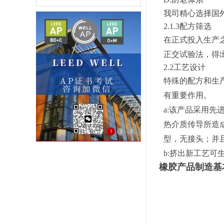
我司精心选择国
2.
1.
3
配方筛选
在正式投入生产
正交试验法，得
2.2工艺设计
特殊的配方和生
有重要作用。
a:该产品采用
热介质传导所造
1
2
3
型，无接头；并
LEEDWELL
b:挤出新工艺
橡胶产品制造基