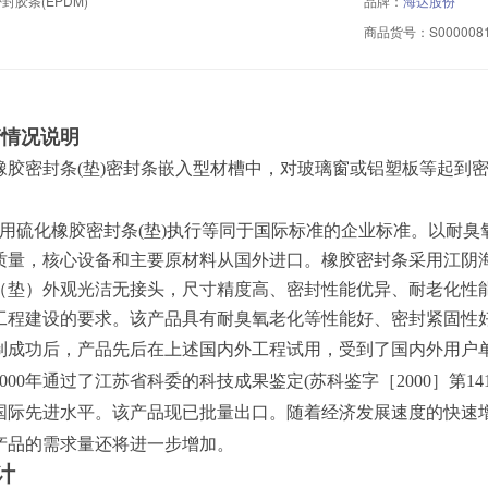
胶条(EPDM)
品牌：
海达股份
商品货号：
S000008
产情况说明
橡胶密封条
(
垫
)
密封条嵌入型材槽中，对玻璃窗或铝塑板等起到
筑用硫化橡胶密封条
(
垫
)
执行等同于国际标准的企业标准。以耐臭
质量，核心设备和主要原材料从国外进口。橡胶密封条采用江阴
（垫）外观光洁无接头，尺寸精度高、密封性能优异、耐老化性
工程建设的要求。该产品具有耐臭氧老化等性能好、密封紧固性
制成功后，产品先后在上述国内外工程试用，受到了国内外用户
000
年通过了江苏省科委的科技成果鉴定
(
苏科鉴字［
2000
］第
14
国际先进水平。该产品现已批量出口。随着经济发展速度的快速
产品的需求量还将进一步增加。
计