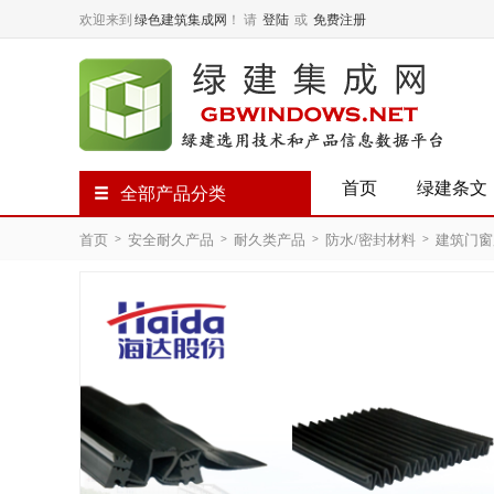
欢迎来到
绿色建筑集成网
！
请
登陆
或
免费注册
首页
绿建条文
全部产品分类
首页
安全耐久产品
耐久类产品
防水/密封材料
建筑门窗
>
>
>
>