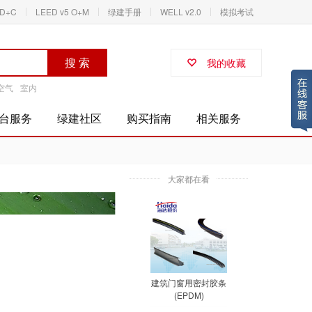
ID+C
LEED v5 O+M
绿建手册
WELL v2.0
模拟考试
搜 索
我的收藏
空气
室内
台服务
绿建社区
购买指南
相关服务
大家都在看
建筑门窗用密封胶条
(EPDM)