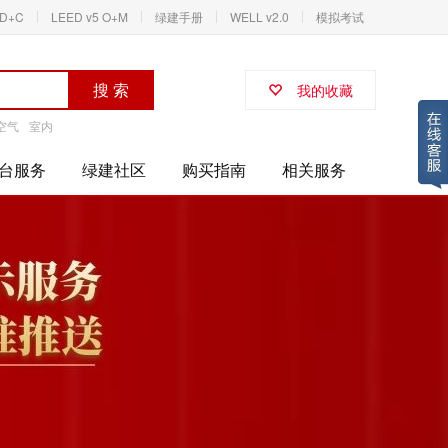
ID+C
LEED v5 O+M
绿建手册
WELL v2.0
模拟考试
搜 索
我的收藏
空气
室内
台服务
绿建社区
购买指南
相关服务