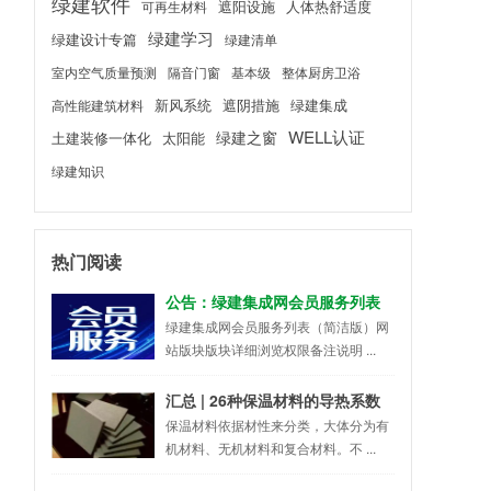
绿建软件
遮阳设施
人体热舒适度
可再生材料
绿建学习
绿建设计专篇
绿建清单
室内空气质量预测
隔音门窗
基本级
整体厨房卫浴
新风系统
遮阴措施
绿建集成
高性能建筑材料
WELL认证
绿建之窗
土建装修一体化
太阳能
绿建知识
热门阅读
公告：绿建集成网会员服务列表
（LEED、WELL及软件配套资
绿建集成网会员服务列表（简洁版）网
站版块版块详细浏览权限备注说明 ...
料）
汇总 | 26种保温材料的导热系数
排行榜
保温材料依据材性来分类，大体分为有
机材料、无机材料和复合材料。不 ...