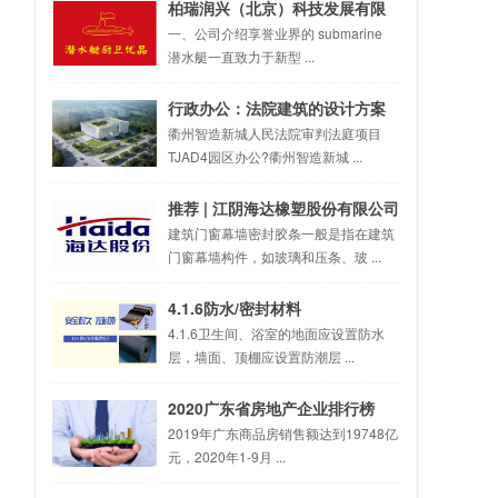
柏瑞润兴（北京）科技发展有限
公司
一、公司介绍享誉业界的 submarine
潜水艇一直致力于新型 ...
行政办公：法院建筑的设计方案
衢州智造新城人民法院审判法庭项目
TJAD4园区办公?衢州智造新城 ...
推荐 | 江阴海达橡塑股份有限公司
建筑门窗幕墙密封胶条一般是指在建筑
门窗幕墙构件，如玻璃和压条、玻 ...
4.1.6防水/密封材料
4.1.6卫生间、浴室的地面应设置防水
层，墙面、顶棚应设置防潮层 ...
2020广东省房地产企业排行榜
（100强）
2019年广东商品房销售额达到19748亿
元，2020年1-9月 ...