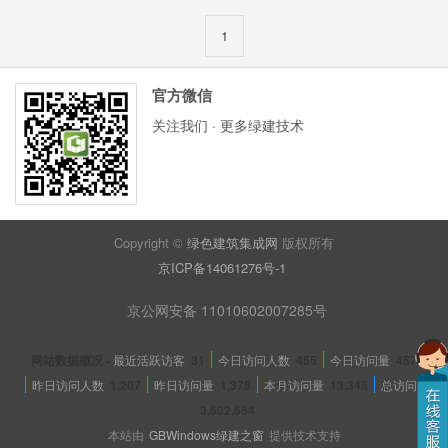
1
官方微信
关注我们 · 更多绿建技术
Copyright ©
绿色建筑集成网
版权所有
京ICP备14061276号-1
京公网安备 11010602007285号
网站数据概况 -
最近活跃访客
31
今日访问人数
455
今日访问量
457
昨日访问人数
1,207
昨日访问量
1,378
本月访问量
13,345
总访问量
3,502,554
本站由
GBWindows绿建之窗
提供技术支持