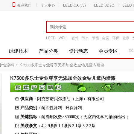
关注我们
个人中心
LEED GA (v5)
LEED BD+C
LEED 
LEED
WELL
软件
节水
节能
会员
环保
健康
绿建技术
产品分类
资讯动态
会员专区
平
水性涂料
K7500多乐士专业尊享无添加全效金钻儿童内墙漆
>
K7500多乐士专业尊享无添加全效金钻儿童内墙漆
供应商：
阿克苏诺贝尔漆油（上海）有限公司
产品类别：
耐久性涂料 | 环保涂料
关键指标：
耐洗刷次数≥30000次；无室内化学污染物检出；
关联条文：
4.2.9条|5.1.1条|5.2.1条|5.2.2条