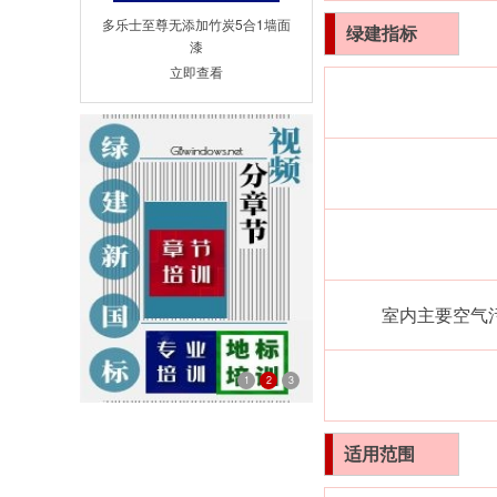
多乐士至尊无添加竹炭5合1墙面
绿建
指标
漆
立即查看
室内主要空气
1
2
3
新国标章节培训
适用范围