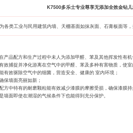
K7500多乐士专业尊享无添加全效金钻
为各类工业与民用建筑内墙、天棚基面如抹灰面、石膏板面等，
在产品配方和生产过程中未人为添加甲醛、苯及其他挥发性有机
能有效捕捉并净化游离在空气中的甲醛、苯及多种有害物质，使室
能有效驱除空气中的细菌，营造安全、健康的 室内环境；
，确保墙面亮丽如新；
，配方中特有的耐磨颗粒能有效减少漆膜的摩擦受损，确保漆膜持
，是墙面即使在潮湿的气候条件下也能得到充分保护。