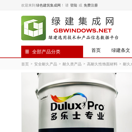
欢迎来到
绿色建筑集成网
！
请
登陆
或
免费注册
首页
绿建条文
全部产品分类
首页
安全耐久产品
耐久类产品
高耐久性饰面材料
耐久
>
>
>
>