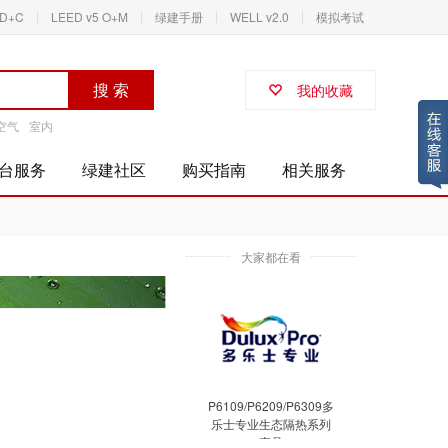
ID+C
LEED v5 O+M
绿建手册
WELL v2.0
模拟考试
搜 索
我的收藏
空气
室内
台服务
绿建社区
购买指南
相关服务
大家都在看
P6109/P6209/P6309多
乐士专业生态隔热系列
产品