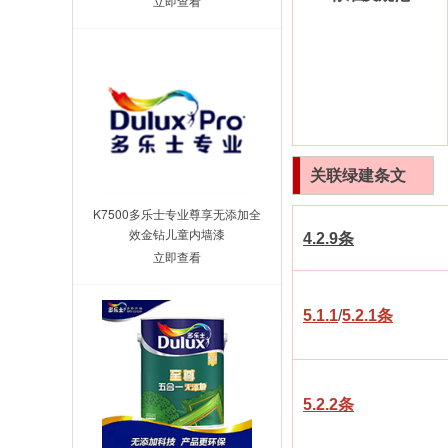
立即查看
关联绿建条文
K7500多乐士专业尊享无添加全
效金钻儿童内墙漆
4.2.9条
立即查看
5.1.1
/
5.2.1
条
5.2.2条