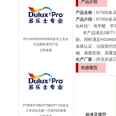
产品
介绍
产品名称：
K7500
K750
产品介绍：
化科技”，有甲醛、
本产品满足GB/T
级。同时满足HG39
P6109/P6209/P6309多乐士专业
生态隔热系列产品
金级认证，法国室内
立即查看
碱、漆膜坚韧、高覆
生产厂家：
阿克苏诺
依据规范
P7858/P7882/P7885/P7106多乐
士专业生态新一代系列内墙漆
标准及规范