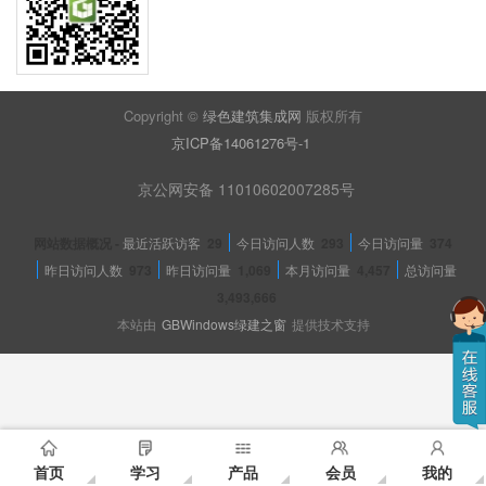
Copyright ©
绿色建筑集成网
版权所有
京ICP备14061276号-1
京公网安备 11010602007285号
网站数据概况 -
最近活跃访客
29
今日访问人数
293
今日访问量
374
昨日访问人数
973
昨日访问量
1,069
本月访问量
4,457
总访问量
3,493,666
本站由
GBWindows绿建之窗
提供技术支持
首页
学习
产品
会员
我的