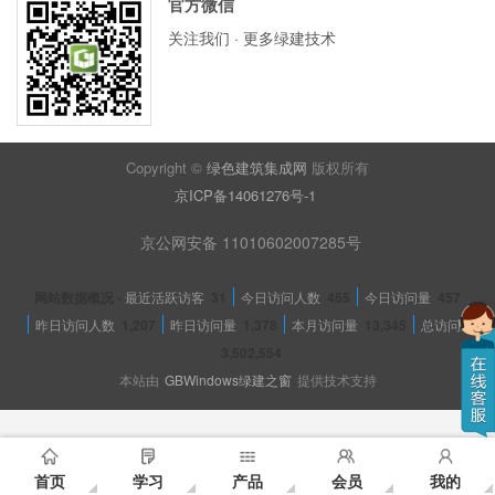
官方微信
关注我们 · 更多绿建技术
Copyright ©
绿色建筑集成网
版权所有
京ICP备14061276号-1
京公网安备 11010602007285号
网站数据概况 -
最近活跃访客
31
今日访问人数
455
今日访问量
457
昨日访问人数
1,207
昨日访问量
1,378
本月访问量
13,345
总访问量
3,502,554
本站由
GBWindows绿建之窗
提供技术支持
首页
学习
产品
会员
我的