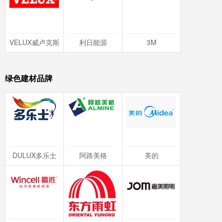
VELUX威卢克斯
利日能源
3M
绿色建材品牌
DULUX多乐士
阿路美格
美的