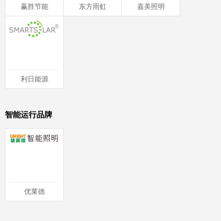
赢胜节能
东方雨虹
嘉美照明
利日能源
智能运行品牌
优莱德