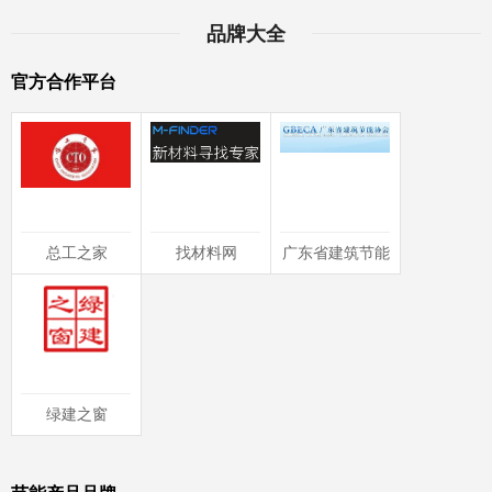
品牌大全
官方合作平台
总工之家
找材料网
广东省建筑节能
协会
绿建之窗