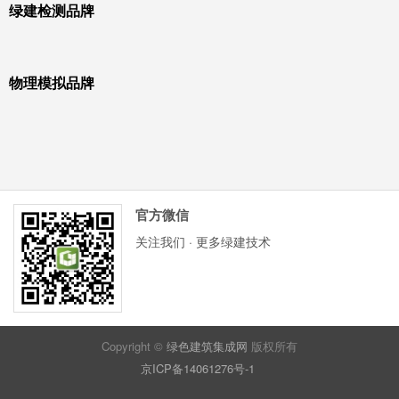
绿建检测品牌
物理模拟品牌
官方微信
关注我们 · 更多绿建技术
Copyright ©
绿色建筑集成网
版权所有
京ICP备14061276号-1