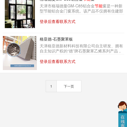
龙隔热条（PA66GF25）将室内、室外两片铝材
天津市格瑞德曼GM-C85铝合金
节能
窗是一种新
连接起来的，使其可以满足中国多气候区对门窗
型节能铝合金门窗系统。该产品不仅拥有住建部
的不同要求。嘉寓隔热铝合金系统门窗铝合金门
康居部品认证以及天津市四新技术产品认证,且通
窗采用欧洲标准铝窗C槽，可以与多厂家的五金
过了建设部科技成果评估并拥有多项发明专利,为
登录后查看联系方式
配套使用。独立均衡的
自主知识产权产品。该产品经检测,各项物理指标
均满足津京地区对建筑四步节能的要求,部分节能
指标超过地方标准,为门窗行业自主节能研发开辟
格亚德-石墨聚苯板
出了一条新途径。
天津格亚德新材料科技有限公司自主研发、拥有
自主知识产权的“德”牌石墨聚苯乙烯系列产品，
挤出法石墨聚苯乙烯原料含“近纳米级”天然鳞片
石墨，且控制在最佳添加量4.5%~5%，石墨聚苯
登录后查看联系方式
乙烯制品不仅保留EPS材料轻质、抗冲击、隔
热、隔音等优势，而且因石墨独特的层状结构具
有优越的反射和阻隔红外线性能，更有效地降低
材料的导热系数，是建筑
节能
保温领域的首选产
1
下一页
品。同时，还可实现客户对石墨含量、导热系
数、力学性能、阻燃性能的不同需求进行特殊定
制。