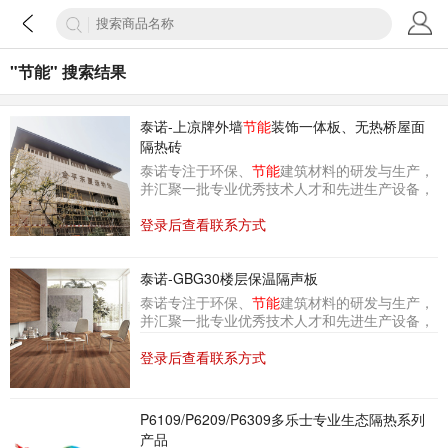
"节能" 搜索结果
泰诺-上凉牌外墙
节能
装饰一体板、无热桥屋面
隔热砖
泰诺专注于环保、
节能
建筑材料的研发与生产，
并汇聚一批专业优秀技术人才和先进生产设备，
自主研发多款节能环保建筑材料，拥有多项节能
环保建筑材料及节能材料生产设备的专利发明。
登录后查看联系方式
泰诺-GBG30楼层保温隔声板
泰诺专注于环保、
节能
建筑材料的研发与生产，
并汇聚一批专业优秀技术人才和先进生产设备，
自主研发多款节能环保建筑材料，拥有多项节能
环保建筑材料及节能材料生产设备的专利发明。
登录后查看联系方式
P6109/P6209/P6309多乐士专业生态隔热系列
产品