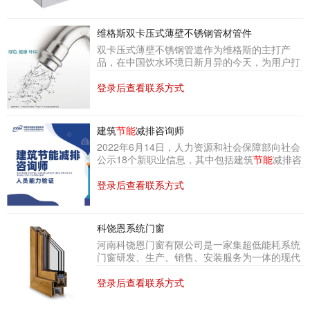
满足家庭中央采暖和卫生热水的需要。U系列壁
挂炉具有智能分段燃烧技术，负荷实现高调节
比，全程火力自动精准调节。智能芯片控制出水
维格斯双卡压式薄壁不锈钢管材管件
流量，实现高效恒温。二级冷凝换热，热效率高
双卡压式薄壁不锈钢管道作为维格斯的主打产
达104%，
节能
又减排。
品，在中国饮水环境日新月异的今天，为用户打
造安全供水环境、提供健康日常饮水发挥了重要
作用。维格斯产品不但符合优质食品级要求并具
登录后查看联系方式
良好卫生性能，而且通过材料和连接为管网安全
稳定运行提供了双重保障，充分发挥了品质优
先、高效
节能
、健康环保、安全可靠、施工便捷
建筑
节能
减排咨询师
等突出优势。
2022年6月14日，人力资源和社会保障部向社会
公示18个新职业信息，其中包括建筑
节能
减排咨
询师。建筑节能减排咨询师是指应用节能减排技
术，从事建筑及其环境、附属设备测评、调适、
登录后查看联系方式
改造、运维等工作的咨询服务人员。?主要工作
1.受建筑业主、投资主体委托或指派，收集项目
建筑使用功能、能源资源需求、环境质量需求等
科饶恩系统门窗
工程资料；2.运用建筑能源与环境仿真模拟软件
河南科饶恩门窗有限公司是一家集超低能耗系统
和检测设备，测评传统建筑、新能源和可再生能
门窗研发、生产、销售、安装服务为一体的现代
源建筑设计方案实施的能效和排放(含碳排放)情
化家居
节能
企业，拥有近80万平米的超低能耗系
况，编写测评报告；3.编制建筑节能减排优化运
统门窗生产基地和近2万平米的系统门窗展厅，
登录后查看联系方式
行方案，验证
门窗年100万平米、玻璃年150万平米的设计产
能。