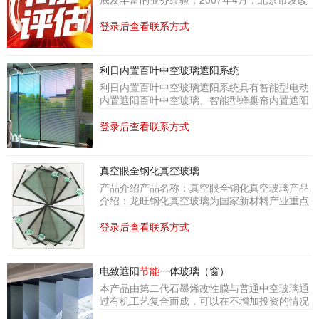
得美国绿色建筑委员会颁发的LEED 认证标识。
委发布文件《北京市固定资产投资项目节能评估
什么是LEED认证？LEED(Leadership in Energy
和审查管理办法（试行）》（京发改[2007]286
登录后查看联系方式
a
号），在全国率先试点建立节能评估和审查管理
制度，北京市开展固定资产投资项目节能评估与
审查的同时，我司以节能评估专家组的身份参与
利日内置百叶中空玻璃遮阳系统
其中，同年开展节能评估工作。我司可为企业提
利日内置百叶中空玻璃遮阳系统具有智能型电动
供节能报告编制咨询服务、节能审查环节配合服
内置遮阳百叶中空玻璃、智能型蜂巢帘内置遮阳
务至获得批复、节能验收报告编制咨询服务、设
百叶中空玻璃、中空内置电动百叶玻璃、中空内
计过程中节能相关的方案指导。1、节能评估报
置电动蜂巢帘玻璃、中空内置手动百叶玻璃、中
登录后查看联系方式
告咨询：是新建或改造的固定
空内置手动蜂巢帘玻璃等多种产品类型。应用本
产品的建筑无须设置外遮阳和窗帘，中空玻璃内
的百叶在密闭空间内永不会脏,无需清洁。通过控
真空眼全钢化真空玻璃
制器即可实现升降、翻叶等操作，其中智能型的
产品介绍产品名称：真空眼全钢化真空玻璃产品
系列产品还可实现全天候、全自动的运行，根据
介绍：龙旺钢化真空玻璃为国家新材料产业重点
室外日光情况自动调整百叶遮阳帘的开启和翻
扶持产品，科技含量高，
节能
环保无污染。其相
转，夜间自动关闭遮阳帘，有效的平衡遮阳和采
对于普通中空玻璃具有10倍保温、5倍寿命的突
登录后查看联系方式
光的需求，实现
节能
的效果。同时本产品的
出优势，且具有良好的隔音降噪性能。产品已获
得“绿色建材评价标识”及“绿色产品认证”。具有
自检测功能，独有真空眼技术，抬眼可见真空是
电致遮阳
节能
一体玻璃（窗）
否存在。可提供钢化真空玻璃、钢化真空复合中
本产品由第二代石墨烯改性膜与普通中空玻璃通
空玻璃及钢化真空夹胶复合中空玻璃三类产品。
过有机工艺复合而成，可以在不增加投资的情况
产品规格最小300mm*300mm，最大
下帮助业主轻松实现新国标门窗遮阳强制设计与
2440mm*3660mm。生产厂家：北京龙旺新材