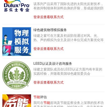
该系列产品采用了国际先进的太阳光反射技术，
有效抑制墙体和涂料自身的开裂，形成超强的防
护功能，具有比传统质感涂料、真石漆、岩彩漆
更高的反射率，从而减少室内制冷能耗，提高建
登录后查看联系方式
筑
节能
率。
绿色建筑物理模拟服务
绿建之窗可在方案及初设阶段通过对风、光、
热、声的模拟为业主及设计单位完成方案优化等
工作。绿建设计过程中，可对设计或业主单位灵
活提供一项或多项建筑物理模拟服务，协助完成
登录后查看联系方式
绿色建筑的设计及评价工作。具体包括：建筑
节
能
设计、室内外风环境模拟分析、场地日照计
算、室内采光模拟、场地噪音模拟、热岛模拟、
LEED认证及设计咨询服务
建筑能耗模拟、结露及隔热计算等。
绿建之窗团队成员在LEED认证方面均有丰富的
实践经验，并随着美国绿色建筑委员会
（USGBC）对LEED评估体系的不断改革，
LEED标准的不断升级，绿建之窗团队也在不断
登录后查看联系方式
地更新自己的知识体系。绿建之窗作为LEED认
证咨询顾问将为本项目提供一系列高能效绿色建
筑技术整合、性能优化设计和LEED国际绿色建
节能
评估
筑认证管理咨询，帮助本项目创造达到国际领先
我司在
节能
咨询及节能监察业务上深厚的技术功
级别
节能
、舒适、健康、环保的居住环境，并获
底及丰富的业务经验，2007年4月，北京市发改