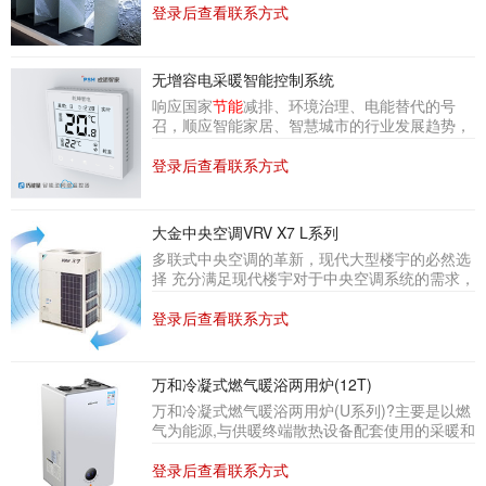
验收标准，综合
节能
效果可提高 30%以上。一体
登录后查看联系方式
料有限公司 关联条文 5.
化实现了新国标对玻璃窗（幕墙）隔热节能和可
调节遮阳的绿色、双碳要求。该系统产品既节省
了玻璃窗（幕墙）尺寸、重量，同时实现遮阳可
无增容电采暖智能控制系统
调，达到了新国标低能耗门窗隔热保温性能指标
响应国家
节能
减排、环境治理、电能替代的号
和防噪音功能。
召，顺应智能家居、智慧城市的行业发展趋势，
乾坤智电利用自主研发的无增容电采暖智能控制
系统装置实现了“无需电力增容”，“智能控制，谷
登录后查看联系方式
电蓄热”和“分户控制，集中管理”。无增容智能电
采暖应用方案已经在商业办公楼宇、旅游休闲地
产、宗教庙宇和农牧业用房等中取得了显著的成
大金中央空调VRV X7 L系列
效。
多联式中央空调的革新，现代大型楼宇的必然选
择 充分满足现代楼宇对于中央空调系统的需求，
系统运转效率进一步的提升，空调的舒适性、
节
能
型、设计安装的便利性、系统运转的可靠性等
登录后查看联系方式
多项性能均达到业内先进水平 1.IPLVC全新突
破，*高可达9.60* 2.携手空调新能效标准APF，
争做业界表率 3.大容量小巧型空调设备 4.多项技
万和冷凝式燃气暖浴两用炉(12T)
术革新，性能全面突破 5.FLYHIGH冷媒回路设
万和冷凝式燃气暖浴两用炉(U系列)?主要是以燃
计，全面提升系统性能 *备注：根据GB21454-
气为能源,与供暖终端散热设备配套使用的采暖和
2008《多联式空调（热泵）机组能效限定值
热水两用专业家用制热设备。可以根据实际情况
通过操作面板对壁挂炉运行参数进行设定和调节,
登录后查看联系方式