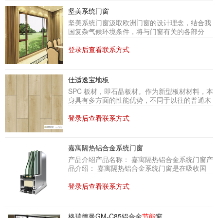
坚美系统门窗
坚美系统门窗汲取欧洲门窗的设计理念，结合我
国复杂气候环境条件，将与门窗有关的各部分
（型材、五金、胶条、配套件、加工设备、加工
工艺、技术支持等）作为一个整体考虑，经过巧
登录后查看联系方式
妙、人性化设计形成具有全局观念的有机组合，
设计出安全、
节能
、环保、舒适的系统门窗，满
足不同地区不同客户的需求。
佳适逸宝地板
SPC 板材，即石晶板材。作为新型板材材料，本
身具有多方面的性能优势，不同于以往的普通木
地板，它是地板行业的新品类，SPC板材产品由
树脂与石粉加热混合形成，是响应国家
节能
减排
登录后查看联系方式
政策而诞生的新型地面铺装材料。该产品不含甲
醛、重金属、VOC 等有害物质。
嘉寓隔热铝合金系统门窗
产品介绍产品名称： 嘉寓隔热铝合金系统门窗产
品介绍： 嘉寓隔热铝合金系统门窗是在吸收国
内、外隔热门窗设计精髓的基础上，结合我国国
情及市场需求而独立研发的具有优良隔热
节能
性
登录后查看联系方式
能的系统门窗。系统贯彻了标准化设计理念，使
各系列具有高度的兼容性（系列兼容、结构兼
容）、加工工艺通用性。通过不同宽度的高强尼
格瑞德曼GM-C85铝合金
节能
窗