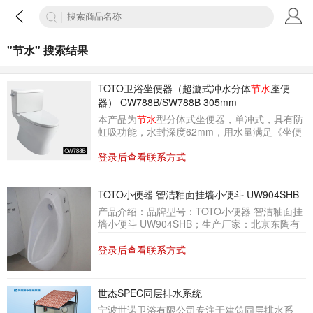
"节水" 搜索结果
TOTO卫浴坐便器（超漩式冲水分体
节水
座便
器） CW788B/SW788B 305mm
本产品为
节水
型分体式坐便器，单冲式，具有防
虹吸功能，水封深度62mm，用水量满足《坐便
器用水效率限定值及用水效率等级》GB25502-
2017中的用水效率等级一级要求。
登录后查看联系方式
TOTO小便器 智洁釉面挂墙小便斗 UW904SHB
产品介绍：品牌型号：TOTO小便器 智洁釉面挂
墙小便斗 UW904SHB；生产厂家：北京东陶有
限公司；产品简述：本产品为
节水
型壁挂式小便
器，自带整体存水弯，满足《小便器用水效率限
登录后查看联系方式
定值及用水效率等级》GB28377-2012中的用水
效率等级一级要求；产品展示：
世杰SPEC同层排水系统
宁波世诺卫浴有限公司专注于建筑同层排水系