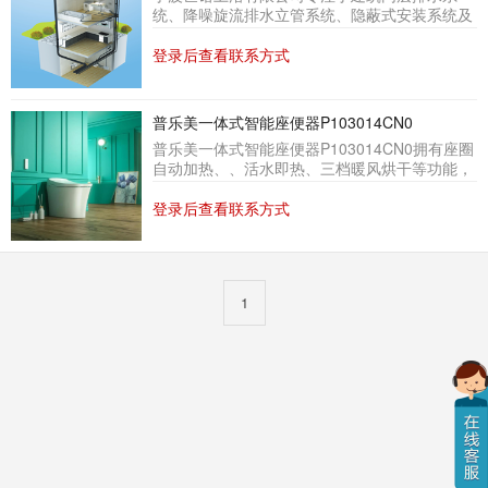
统、降噪旋流排水立管系统、隐蔽式安装系统及
建筑厨卫排污系统的全套技术及相关产品，包括
高韧性高寿命管材管件，台口积水排除装置、加
登录后查看联系方式
强型旋流器、隐蔽式水箱、同层排水地漏、防虹
吸防干涸存水弯、隐蔽式安装机架、冲水面板及
壁挂洁具等，拥有澳大利亚Watermark及Wels和
普乐美一体式智能座便器P103014CN0
国内外认证及权威检测报告，是同类产品的佼佼
普乐美一体式智能座便器P103014CN0拥有座圈
者。同层排水系统中的排水支管不穿越本层结构
自动加热、、活水即热、三档暖风烘干等功能，
楼板，责任产权明晰。同时还具有系统整体防
内置智能除臭系统，不留异味。清洗方式包括：
臭、节约使用空间、超静音冲水效果、节省装修
轻柔-女性清洗、脉冲-按摩功效、后冲-臀部清
登录后查看联系方式
成本、易打扫、系统
节水
等特点，
洗，即可前后移动，也可自由调
节水
量水温。采
用360度无死角控制，图标易识，操作自如，按
键舒适。
1